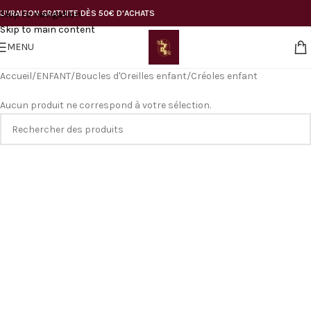
Skip to navigation
LIVRAISON GRATUITE DÈS 50€ D'ACHATS
Skip to main content
MENU
Accueil
ENFANT
Boucles d'Oreilles enfant
Créoles enfant
Aucun produit ne correspond à votre sélection.