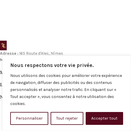
Adresse :
165 Route d'Ales, Nîmes
Mail :
Contact@les-filles-du-sud-nimes.fr
Nous respectons votre vie privée.
MENU
Nous utilisons des cookies pour améliorer votre expérience
de navigation, diffuser des publicités ou des contenus
LIENS UTILES
personnalisés et analyser notre trafic. En cliquant sur «
NOS RÉSEAUX
Tout accepter », vous consentez à notre utilisation des
© 2026
les-filles-du-sud-nimes
. Tous droits réservés
cookies.
Personnaliser
Tout rejeter
Accepter tout