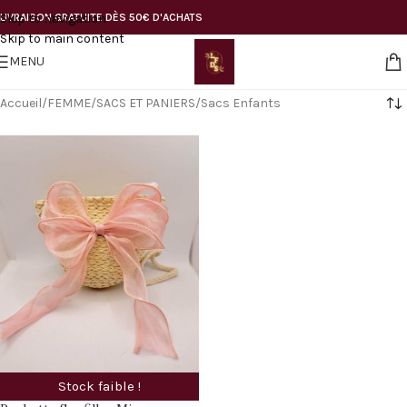
Skip to navigation
LIVRAISON GRATUITE DÈS 50€ D'ACHATS
Skip to main content
MENU
Accueil
FEMME
SACS ET PANIERS
Sacs Enfants
Stock faible !