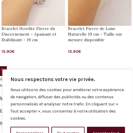
Bracelet Howlite Pierre du
Bracelet Pierre de Lune
Discernement – Apaisant et
Naturelle 19 cm – Taille sur
Stabilisant – 19 cm
mesure disponible
15.90
€
15.90
€
Nous respectons votre vie privée.
Adresse :
165 Route d'Ales, Nîmes
Mail :
Contact@les-filles-du-sud-nimes.fr
Nous utilisons des cookies pour améliorer votre expérience
de navigation, diffuser des publicités ou des contenus
MENU
personnalisés et analyser notre trafic. En cliquant sur «
LIENS UTILES
Tout accepter », vous consentez à notre utilisation des
cookies.
NOS RÉSEAUX
© 2026
les-filles-du-sud-nimes
. Tous droits réservés